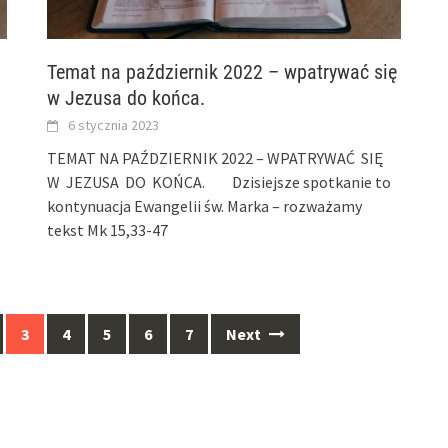
Temat na październik 2022 – wpatrywać się
w Jezusa do końca.
6 stycznia 2023
TEMAT NA PAŹDZIERNIK 2022 – WPATRYWAĆ SIĘ
W JEZUSA DO KOŃCA. Dzisiejsze spotkanie to
kontynuacja Ewangelii św. Marka – rozważamy
tekst Mk 15,33-47
3
4
5
6
7
Next