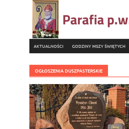
AKTUALNOŚCI
GODZINY MSZY ŚWIĘTYCH
OGŁOSZENIA DUSZPASTERSKIE