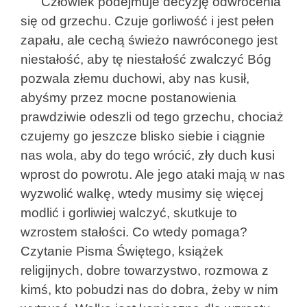
Człowiek podejmuje decyzję odwrócenia
się od grzechu. Czuje gorliwość i jest pełen
zapału, ale cechą świeżo nawróconego jest
niestałość, aby tę niestałość zwalczyć Bóg
pozwala złemu duchowi, aby nas kusił,
abyśmy przez mocne postanowienia
prawdziwie odeszli od tego grzechu, chociaż
czujemy go jeszcze blisko siebie i ciągnie
nas wola, aby do tego wrócić, zły duch kusi
wprost do powrotu. Ale jego ataki mają w nas
wyzwolić walkę, wtedy musimy się więcej
modlić i gorliwiej walczyć, skutkuje to
wzrostem stałości. Co wtedy pomaga?
Czytanie Pisma Świętego, książek
religijnych, dobre towarzystwo, rozmowa z
kimś, kto pobudzi nas do dobra, żeby w nim