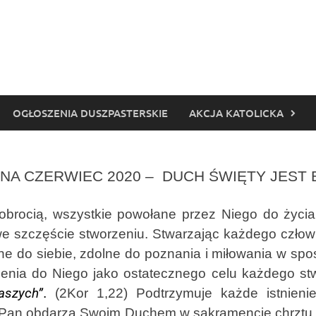
OGŁOSZENIA DUSZPASTERSKIE
AKCJA KATOLICKA
NA CZERWIEC 2020 – DUCH ŚWIĘTY JEST
cią, wszystkie powołane przez Niego do życia is
 szczęście stworzeniu. Stwarzając każdego człowi
e do siebie, zdolne do poznania i miłowania w spo
enia do Niego jako ostatecznego celu każdego stw
aszych”
.
(2Kor 1,22) Podtrzymuje każde istnieni
 Pan obdarza Swoim Duchem w sakramencie chrztu. 