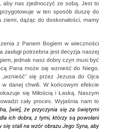
i, aby nas zjednoczyć ze sobą. Jest to
 przygotowuje w ten sposób duszę do
a ziemi, dążąc do doskonałości, mamy
zenia z Panem Bogiem w wieczności
ia
zasługi
potrzebna jest decyzja naszej
ogiem, jednak nasz dobry czyn musi być
ocą Pana może się wznieść do Niego.
 „wznieść” się przez Jezusa do Ojca
y w danej chwili. W końcowym efekcie
 okazuje się Miłością i Łaską. Naszym
rowadzi cały proces. Wyjaśnia nam to
ha, [wie], że przyczynia się za świętymi
la ich dobra, z tymi, którzy są powołani
y się stali na wzór obrazu Jego Syna, aby