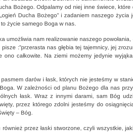
ucha Bożego. Odpalamy od niej inne świece, które d
 „ogień Ducha Bożego” i zadaniem naszego życia je
eń to życie samego Boga w nas.
umożliwia nam realizowanie naszego powołania, cz
isze :”przerasta nas głębia tej tajemnicy, jej zroz
ie ono całkowite. Na ziemi możemy jedynie wyjąka
smem darów i łask, których nie jesteśmy w stanie
i Boga. W zależności od planu Bożego dla nas prz
gólnych łask. Wraz z innymi darami, sam Bóg ud
ięty, przez którego zdolni jesteśmy do osiągnięc
Święty – Bóg.
nież przez łaski stworzone, czyli wszystkie, jak