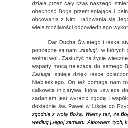
działa przez cały czas naszego istnie
obecność Boga przemieniająca i peł
obcowania z Nim i radowania się Jego
wiele możliwości odpowiedniego wykor
Dar Ducha Świętego i łaska stwor
potrzebne są nam „
zasługi
„, w których
wolnej woli. Zasłużyć na życie wieczn
wsparty mocą należącą do samego Bo
Zasługa
istnieje dzięki łasce połąc
Niebieskiego. On też pomaga nam roz
całkowita inicjatywa, która uświęca 
zadaniem jest wyrazić zgodę i współ
dokładnie św. Paweł w Liście do Rzym
zgodnie z wolą Bożą. Wiemy też, że Bóg 
według [Jego] zamiaru. Albowiem tych, kt