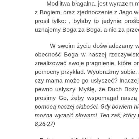
Modlitwa błagalna, jest wyrazem miłoś
z Bogiem, oraz zjednoczenie z Jego w
prosił tylko: , byłaby to jedynie pr
uznajemy Boga za Boga, a nie za przedł
W swoim życiu doświadczamy wielu 
obecność Boga w naszej rzeczywist
zrealizować swoje pragnienie, które 
pomocny przykład. Wyobraźmy sobie, ż
czy mama może go usłyszeć? Inaczej s
pewno usłyszy. Myślę, że Duch Boży „
prosimy Go, żeby wspomagał naszą 
pomocą naszej słabości. Gdy bowiem nie 
można wyrazić słowami. Ten zaś, który p
8,26-27)