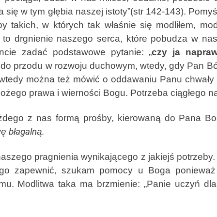
a się w tym głębia naszej istoty”(str 142-143). Po
oby takich, w których tak właśnie się modliłem, mo
, to drgnienie naszego serca, które pobudza w 
ncie zadać podstawowe pytanie: „
czy ja napr
ć do przodu w rozwoju duchowym, wtedy, gdy Pan B
, wtedy można też mówić o oddawaniu Panu chwały 
ożego prawa i wierności Bogu. Potrzeba ciągłego n
o z nas formą prośby, kierowaną do Pana Boga 
ę błagalną.
go pragnienia wynikającego z jakiejś potrzeby. Pr
ego zapewnić, szukam pomocy u Boga ponieważ
 Modlitwa taka ma brzmienie: „Panie uczyń dla m