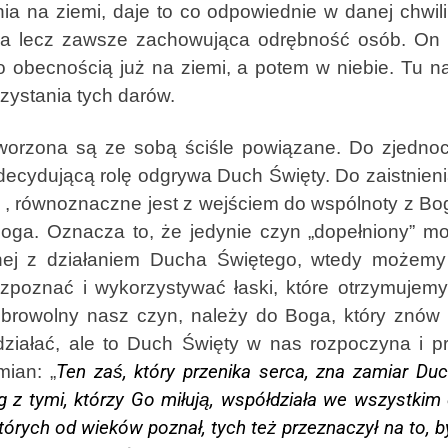
nia na ziemi, daje to co odpowiednie w danej chwil
na lecz zawsze zachowująca odrębność osób. On
 obecnością już na ziemi, a potem w niebie. Tu n
zystania tych darów.
zona są ze sobą ściśle powiązane. Do zjednoc
 decydującą rolę odgrywa Duch Święty. Do zaistnien
e , równoznaczne jest z wejściem do wspólnoty z B
ga. Oznacza to, że jedynie czyn „dopełniony” m
zonej z działaniem Ducha Świętego, wtedy możemy
poznać i wykorzystywać łaski, które otrzymujem
dobrowolny nasz czyn, należy do Boga, który znów
działać, ale to Duch Święty w nas rozpoczyna i p
ian: „
Ten zaś, który przenika serca, zna zamiar Duc
z tymi, którzy Go miłują, współdziała we wszystkim d
órych od wieków poznał, tych też przeznaczył na to, b