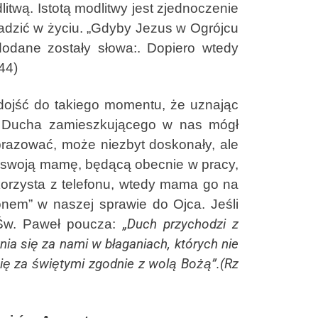
twą. Istotą modlitwy jest zjednoczenie
adzić w życiu. „Gdyby Jezus w Ogrójcu
 dodane zostały słowa:. Dopiero wtedy
44)
jść do takiego momentu, że uznając
 Ducha zamieszkującego w nas mógł
brazować, może niezbyt doskonały, ale
a swoją mamę, będącą obecnie w pracy,
orzysta z telefonu, wtedy mama go na
onem” w naszej sprawie do Ojca. Jeśli
 Św. Paweł poucza:
„Duch przychodzi z
ia się za nami w błaganiach, których nie
się za świętymi zgodnie z wolą Bożą”.(Rz