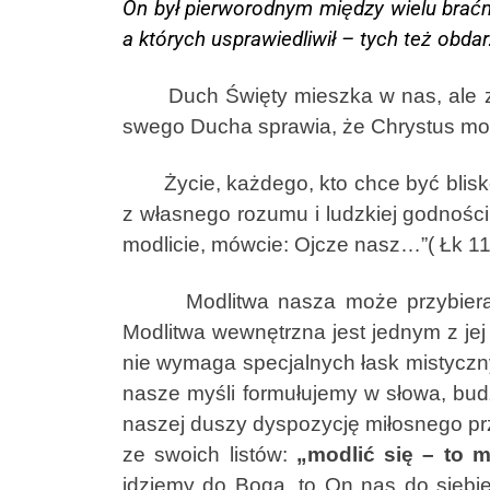
On był pierworodnym między wielu braćmi.
a których usprawiedliwił – tych też obdar
Duch Święty mieszka w nas, ale z na
swego Ducha sprawia, że Chrystus mo
Życie, każdego, kto chce być blisko 
z własnego rozumu i ludzkiej godności
modlicie, mówcie: Ojcze nasz…”( Łk 11
Modlitwa nasza może przybierać ró
Modlitwa wewnętrzna jest jednym z jej
nie wymaga specjalnych łask mistyczn
nasze myśli formułujemy w słowa, bu
naszej duszy dyspozycję miłosnego prz
ze swoich listów:
„modlić się – to 
idziemy do Boga, to On nas do siebie