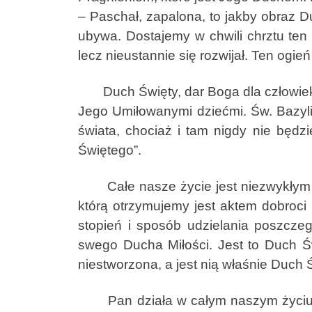
– Paschał, zapalona, to jakby obraz D
ubywa. Dostajemy w chwili chrztu ten
lecz nieustannie się rozwijał. Ten ogi
Duch Święty, dar Boga dla człowieka 
Jego Umiłowanymi dziećmi. Św. Bazyli p
świata, chociaż i tam nigdy nie będz
Świętego”.
Całe nasze życie jest niezwykłym pa
którą otrzymujemy jest aktem dobroc
stopień i sposób udzielania poszcze
swego Ducha Miłości. Jest to Duch Św
niestworzona, a jest nią właśnie Duch 
Pan działa w całym naszym życiu rów