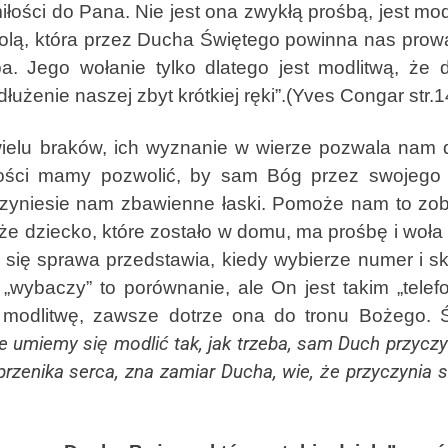
ci do Pana. Nie jest ona zwykłą prośbą, jest modli
olą, która przez Ducha Świętego powinna nas prow
ośba. Jego wołanie tylko dlatego jest modlitwą, że
użenie naszej zbyt krótkiej ręki”.(Yves Congar str.1
braków, ich wyznanie w wierze pozwala nam do
ości mamy pozwolić, by sam Bóg przez swojego
przyniesie nam zbawienne łaski. Pomoże nam to zo
e dziecko, które zostało w domu, ma prośbę i woł
ię sprawa przedstawia, kiedy wybierze numer i sk
wybaczy” to porównanie, ale On jest takim „telef
modlitwę, zawsze dotrze ona do tronu Bożego.
umiemy się modlić tak, jak trzeba, sam Duch przyczyn
rzenika serca, zna zamiar Ducha, wie, że przyczynia 