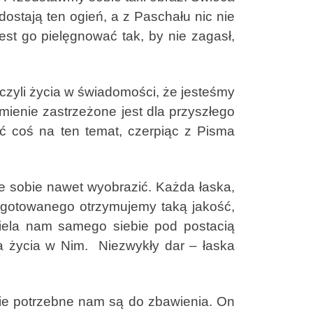
ostają ten ogień, a z Paschału nic nie
st go pielęgnować tak, by nie zagasł,
yli życia w świadomości, że jesteśmy
umienie zastrzeżone jest dla przyszłego
ć coś na ten temat, czerpiąc z Pisma
 sobie nawet wyobrazić. Każda łaska,
ygotowanego otrzymujemy taką jakość,
ziela nam samego siebie pod postacią
ia życia w Nim. Niezwykły dar – łaska
ie potrzebne nam są do zbawienia. On