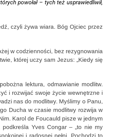
tórych powołał – tych też usprawiedliwił,
, czyli żywa wiara. Bóg Ojciec przez
żej w codzienności, bez rezygnowania
wie, której uczy sam Jezus: „Kiedy się
bożna lektura, odmawianie modlitw.
yć i rozwijać swoje życie wewnętrzne i
adzi nas do modlitwy. Myślimy o Panu,
go Ducha w czasie modlitwy rozwija w
 Nim. Karol de Foucauld pisze w jednym
k podkreśla Yves Congar – „to nie my
okojnej i radosnej pełni. Pochodzi to