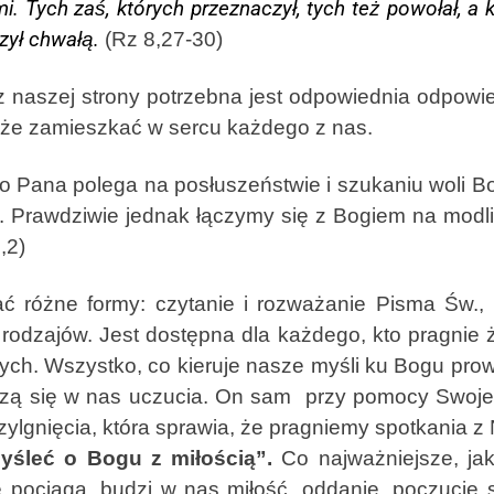
 Tych zaś, których przeznaczył, tych też powołał, a k
zył chwałą.
(Rz 8,27-30)
szej strony potrzebna jest odpowiednia odpowiedź
że zamieszkać w sercu każdego z nas.
Pana polega na posłuszeństwie i szukaniu woli Bo
. Prawdziwie jednak łączymy się z Bogiem na modlit
,2)
żne formy: czytanie i rozważanie Pisma Św., po
 rodzajów. Jest dostępna dla każdego, kto pragnie ż
ych. Wszystko, co kieruje nasze myśli ku Bogu prow
dzą się w nas uczucia. On sam przy pomocy Swoje
ylgnięcia, która sprawia, że pragniemy spotkania z
myśleć o Bogu z miłością”.
Co najważniejsze, ja
 pociąga, budzi w nas miłość, oddanie, poczucie sp