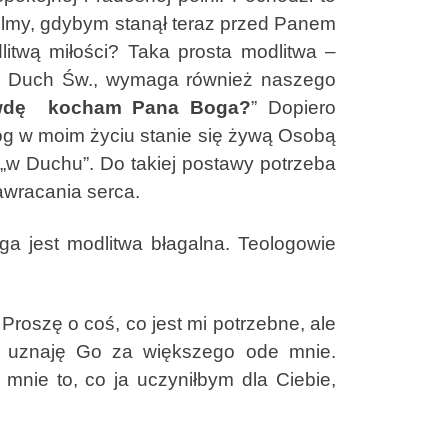
myślmy, gdybym stanął teraz przed Panem
dlitwą miłości? Taka prosta modlitwa –
nas Duch Św., wymaga również naszego
awdę kocham Pana Boga?
” Dopiero
óg w moim życiu stanie się żywą Osobą
„w Duchu”. Do takiej postawy potrzeba
awracania serca.
jest modlitwa błagalna. Teologowie
oszę o coś, co jest mi potrzebne, ale
 uznaję Go za większego ode mnie.
nie to, co ja uczyniłbym dla Ciebie,