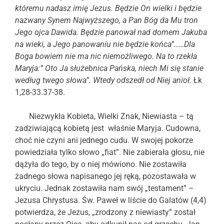
któremu nadasz imię Jezus. Będzie On wielki i będzie
nazwany Synem Najwyższego, a Pan Bóg da Mu tron
Jego ojca Dawida. Będzie panował nad domem Jakuba
na wieki, a Jego panowaniu nie będzie końca”……Dla
Boga bowiem nie ma nic niemożliwego. Na to rzekła
Maryja:” Oto Ja służebnica Pańska, niech Mi się stanie
według twego słowa”. Wtedy odszedł od Niej anioł.
Łk
1,28-33.37-38.
Niezwykła Kobieta, Wielki Znak, Niewiasta – tą
zadziwiającą kobietą jest właśnie Maryja. Cudowna,
choć nie czyni ani jednego cudu. W swojej pokorze
powiedziała tylko słowo „fiat”. Nie zabierała głosu, nie
dążyła do tego, by o niej mówiono. Nie zostawiła
żadnego słowa napisanego jej ręką, pozostawała w
ukryciu. Jednak zostawiła nam swój „testament” –
Jezusa Chrystusa. Św. Paweł w liście do Galatów (4,4)
potwierdza, że Jezus, „zrodzony z niewiasty” został