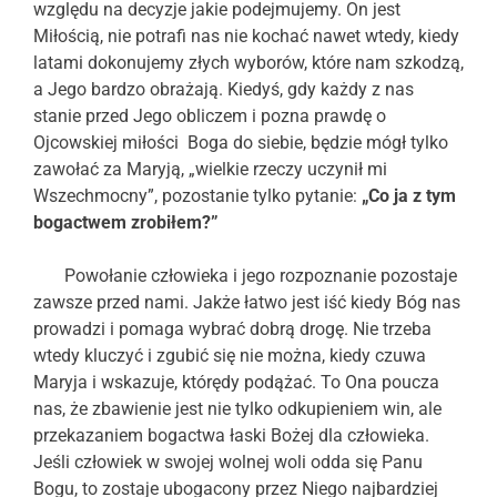
względu na decyzje jakie podejmujemy. On jest
Miłością, nie potrafi nas nie kochać nawet wtedy, kiedy
latami dokonujemy złych wyborów, które nam szkodzą,
a Jego bardzo obrażają. Kiedyś, gdy każdy z nas
stanie przed Jego obliczem i pozna prawdę o
Ojcowskiej miłości Boga do siebie, będzie mógł tylko
zawołać za Maryją, „wielkie rzeczy uczynił mi
Wszechmocny”, pozostanie tylko pytanie:
„Co ja z tym
bogactwem zrobiłem?”
Powołanie człowieka i jego rozpoznanie pozostaje
zawsze przed nami. Jakże łatwo jest iść kiedy Bóg nas
prowadzi i pomaga wybrać dobrą drogę. Nie trzeba
wtedy kluczyć i zgubić się nie można, kiedy czuwa
Maryja i wskazuje, którędy podążać. To Ona poucza
nas, że zbawienie jest nie tylko odkupieniem win, ale
przekazaniem bogactwa łaski Bożej dla człowieka.
Jeśli człowiek w swojej wolnej woli odda się Panu
Bogu, to zostaje ubogacony przez Niego najbardziej