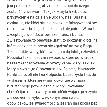
wydarzeniach. On jest w naszym wnętrzu i konieczne
jest poznanie siebie, aby umieć poznać do czego
zostaliśmy wezwani. Tak jak Maryja trzeba dać
przyzwolenie na działanie Boga w nas. Ona nie
dyskutuje, nie kłóci się, nie pokazuje fałszywej pokory,
nie odpowiada, że jest niezdolna i niegodna. Wiara to
akceptacja woli Bożej bez szemrania i buntu.
Zwiastowanie, to pierwsze „fiat”, to początek drogi, na
której codziennie trzeba się zgadzać na wolę Boga.
Trzeba takiej wiary, która wciąga całą istotę człowieka.
Potrzeba takich decyzji i wyborów, które potwierdzą
nasze zaangażowanie w przeżywanie wiary. Tak jak
Maryja swoje „tak” powtarzała w Egipcie, Nazarecie,
Kanie, Jerozolimie i na Golgocie. Nasze życie i każde
wydarzenie, które się w nim dokonuje wymaga
nieustannego potwierdzenia wiary. Powołanie
chrześcijanina do wiary to nie olśniewające przeżycia,
ale codzienne wybory, wykonywanie swoich
obowiązków ze świadomością, że Pan nas kocha bez