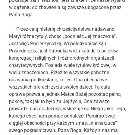
pokazuje nam nasz los i jest znakiem, że nasze wysiłki
w dążeniu do zbawienia są zawsze ubogacone przez
Pana Boga.
Przez całą historię chrześcijaństwa nadawano
Maryi różne tytuły, chcąc „podnieść Jej znaczenie”.
Jest więc Pocieszycielką, Współodkupicielką i
Pośredniczką, jest Patronką wielu katedr, kościołów,
kongregacji religijnych i różnorodnych organizacji
charytatywnych. Posiada wiele tytułów królowej, w
wielu znaczeniach. Przez te wszystkie pobożne
nazwania podkreślano, że jest Ona obecna we
wszystkich sferach życia swoich dzieci. Ta cała
oprawa pozwala jednak Matce Bożej pozostać pełną
pokory, tak jak to było za Jej życia, Ona zawsze
prowadzi nas do Jezusa, wskazuje na Niego jako Tego,
którego chce nam pomóc odnaleźć. Pomimo swej
ciągłej obecności przy każdym z nas, „nie narzuca”
swego pośrednictwa u Pana Boga. Każdy z nas ma