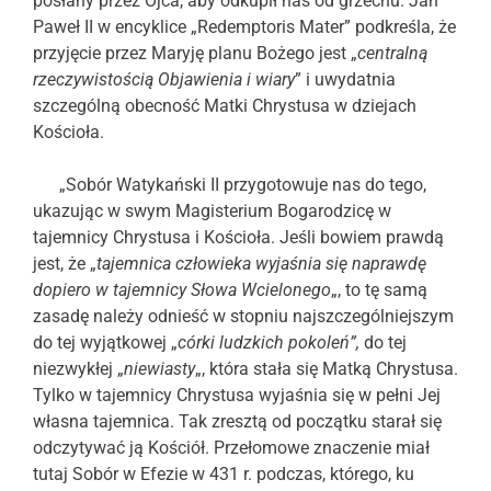
posłany przez Ojca, aby odkupił nas od grzechu. Jan
Paweł II w encyklice „Redemptoris Mater” podkreśla, że
przyjęcie przez Maryję planu Bożego jest „
centralną
rzeczywistością Objawienia i wiary
” i uwydatnia
szczególną obecność Matki Chrystusa w dziejach
Kościoła.
„Sobór Watykański II przygotowuje nas do tego,
ukazując w swym Magisterium Bogarodzicę w
tajemnicy Chrystusa i Kościoła. Jeśli bowiem prawdą
jest, że „
tajemnica człowieka wyjaśnia się naprawdę
dopiero w tajemnicy Słowa Wcielonego
„, to tę samą
zasadę należy odnieść w stopniu najszczególniejszym
do tej wyjątkowej „
córki ludzkich pokoleń”,
do tej
niezwykłej „
niewiasty
„, która stała się Matką Chrystusa.
Tylko w tajemnicy Chrystusa wyjaśnia się w pełni Jej
własna tajemnica. Tak zresztą od początku starał się
odczytywać ją Kościół. Przełomowe znaczenie miał
tutaj Sobór w Efezie w 431 r. podczas, którego, ku